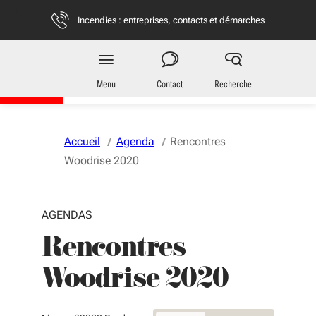
Aller au menu
Aller au contenu
Vous naviguez en mode anonymisé,
plus d'infos
Incendies : entreprises, contacts et démarches
Entreprises
en Nouvelle-Aquitaine
Menu
Contact
Recherche
Accueil
Agenda
Rencontres
Woodrise 2020
AGENDAS
Rencontres
Woodrise 2020