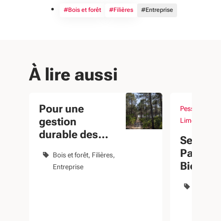
#Bois et forêt
#Filières
#Entreprise
À lire aussi
Pour une
Pessac, Angle
Du 17 juin au 
évènement
gestion
Limoges, Nio
durable des
Semain
forêts, en
Pacte B
Bois et forêt
Filières
partenariat
Biosour
Entreprise
avec l’ONF
Bois et f
Filières
Entrepri