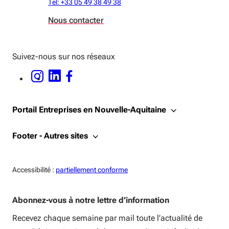
Tel: +33 05 49 38 49 38
Nous contacter
Suivez-nous sur nos réseaux
INSTAGRAM - OUVERTURE DANS UNE NOUVELLE FENÊTRE
LINKEDIN - OUVERTURE DANS UNE NOUVELLE FENÊTRE
FACEBOOK - OUVERTURE DANS UNE NOUVELLE FENÊTRE
Portail Entreprises en Nouvelle-Aquitaine
Footer - Autres sites
Accessiblité:
Accessibilité :
partiellement conforme
Abonnez-vous à notre lettre d’information
Recevez chaque semaine par mail toute l’actualité de