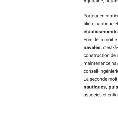
Aquitaine, nota
Porteur en matièr
filière nautique
établissements 
Près de la moiti
navales
, c’est-
construction de n
maintenance nava
conseil-ingénieri
La seconde moit
nautiques, puis
associés et enfin