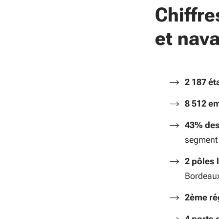
Chiffre
et nava
2 187 é
8 512 e
43% des
segment 
2 pôles 
Bordeau
2ème ré
4 ports