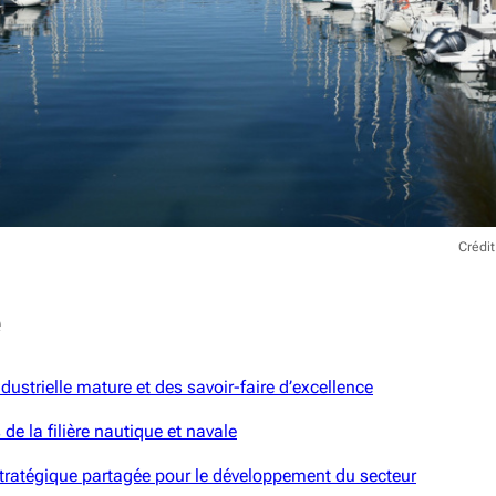
Crédi
e
ndustrielle mature et des savoir-faire d’excellence
 de la filière nautique et navale
stratégique partagée pour le développement du secteur