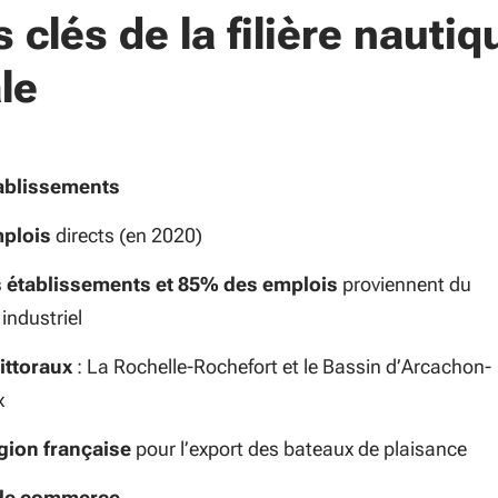
s clés de la filière nautiq
le
tablissements
mplois
directs (en 2020)
 établissements et 85% des emplois
proviennent du
industriel
littoraux
: La Rochelle-Rochefort et le Bassin d’Arcachon-
x
gion française
pour l’export des bateaux de plaisance
 de commerce