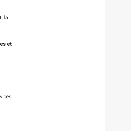
, la
es et
rvices