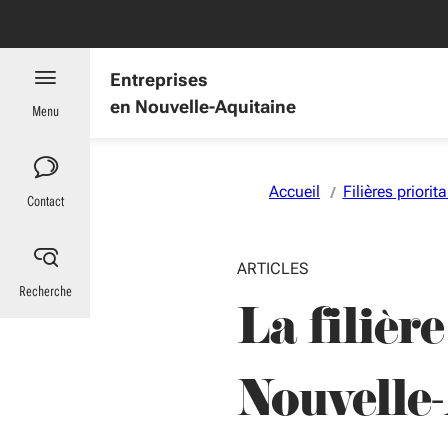
Aller au menu
Aller au contenu
Vous naviguez en mode anonymisé,
plus d'infos
Entreprises
en Nouvelle-Aquitaine
Menu
Accueil
Filières priorita
Contact
ARTICLES
Recherche
La filièr
Nouvelle