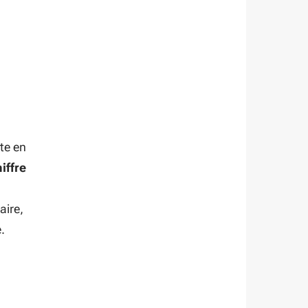
nte en
iffre
aire,
e.