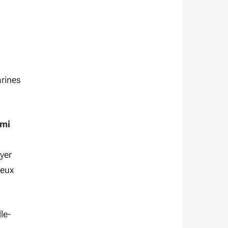
arines
rmi
yer
reux
le-