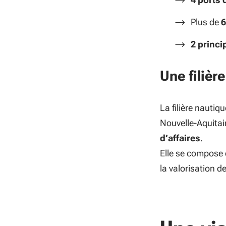
Plus de
6
2 princi
Une filiè
La filière nautiq
Nouvelle-Aquita
d’affaires
.
Elle se compose d
la valorisation d