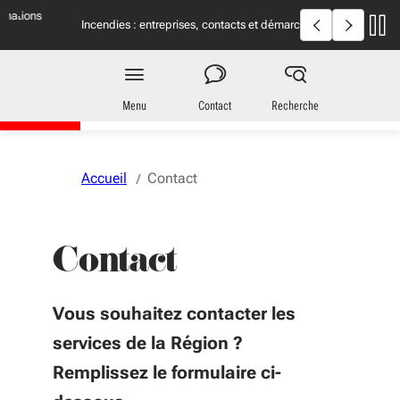
Aller au menu
Aller au contenu
Vous naviguez en mode anonymisé,
plus d'infos
Incendies en Giron
Incendies : entreprises, contacts et démarches
utiles
Entreprises
en Nouvelle-Aquitaine
Menu
Contact
Recherche
Accueil
Contact
Contact
Vous souhaitez contacter les
services de la Région ?
Remplissez le formulaire ci-