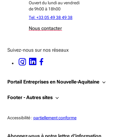
Ouvert du lundi au vendredi
de 9h00 à 18h00
Tel: +33 05 49 38 49 38
Nous contacter
Suivez-nous sur nos réseaux
INSTAGRAM - OUVERTURE DANS UNE NOUVELLE FENÊTRE
LINKEDIN - OUVERTURE DANS UNE NOUVELLE FENÊTRE
FACEBOOK - OUVERTURE DANS UNE NOUVELLE FENÊTRE
Portail Entreprises en Nouvelle-Aquitaine
Footer - Autres sites
Accessiblité:
Accessibilité :
partiellement conforme
Abonnez-vous à notre lettre d’information