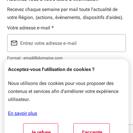
Recevez chaque semaine par mail toute l’actualité de
votre Région, (actions, évènements, dispositifs d’aides).
Votre adresse e-mail
*
Format : email@domaine.com
Acceptez-vous l'utilisation de cookies ?
Nous utilisons des cookies pour vous proposer des
contenus et services afin d’améliorer votre expérience
Mentions légales
Plan du site
Flux RSS
Données personnelles
utilisateur.
© Nouvelle-Aquitaine, 2026. Tous droits réservés.
En savoir plus
Aller au début du contenu
Je refuse
J'accepte