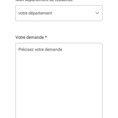
Liste de sélection. Utilisez les flèches pour parcourir, 
sélectionné
votre département
Votre demande
*