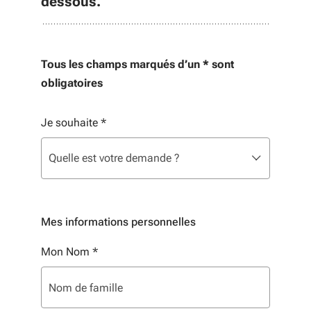
dessous.
Tous les champs marqués d’un * sont
obligatoires
Je souhaite
*
Liste de sélection. Utilisez les flèches pour parcourir, 
sélectionné
Quelle est votre demande ?
Mes informations personnelles
Mon Nom
*