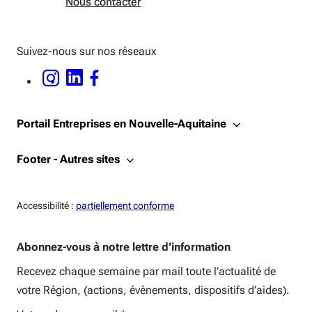
Nous contacter
Suivez-nous sur nos réseaux
INSTAGRAM - OUVERTURE DANS UNE NOUVELLE FENÊTRE
LINKEDIN - OUVERTURE DANS UNE NOUVELLE FENÊTRE
FACEBOOK - OUVERTURE DANS UNE NOUVELLE FENÊTRE
Portail Entreprises en Nouvelle-Aquitaine
Footer - Autres sites
Accessiblité:
Accessibilité :
partiellement conforme
Abonnez-vous à notre lettre d’information
Recevez chaque semaine par mail toute l’actualité de
votre Région, (actions, évènements, dispositifs d’aides).