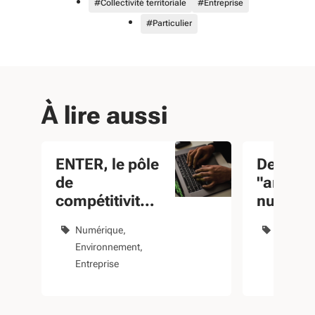
#Collectivité territoriale
#Entreprise
#Particulier
À lire aussi
ENTER, le pôle
Des
de
"ambas
compétitivité
numéri
Numérique
respons
Numérique
Numériq
responsable
en Nouv
Environnement
Environ
Aquitai
Entreprise
Collectivi