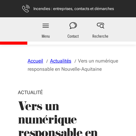
Aller au menu
Aller au contenu
Vous naviguez en mode anonymisé,
plus d'infos
Incendies : entreprises, contacts et démarches
Entreprises
en Nouvelle-Aquitaine
Menu
Contact
Recherche
Accueil
Actualités
Vers un numérique
responsable en Nouvelle-Aquitaine
ACTUALITÉ
Vers un
numérique
responsable en