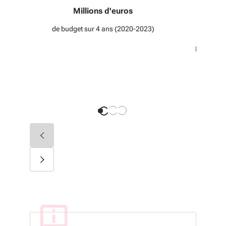
Millions d'euros
de budget sur 4 ans (2020-2023)
l’IOGS, l
CNRS,
L’Univers
Diapositive précédente
Diapositive suivante