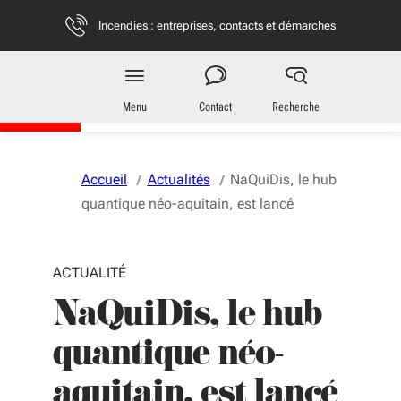
Aller au menu
Aller au contenu
Vous naviguez en mode anonymisé,
plus d'infos
Incendies : entreprises, contacts et démarches
Entreprises
en Nouvelle-Aquitaine
Menu
Contact
Recherche
Accueil
Actualités
NaQuiDis, le hub
quantique néo-aquitain, est lancé
ACTUALITÉ
NaQuiDis, le hub
quantique néo-
aquitain, est lancé