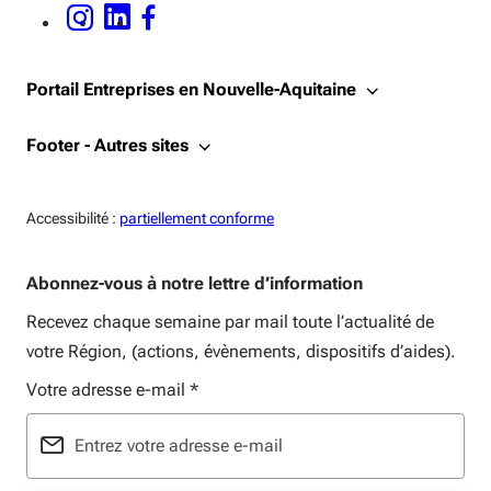
INSTAGRAM - OUVERTURE DANS UNE NOUVELLE FENÊTRE
LINKEDIN - OUVERTURE DANS UNE NOUVELLE FENÊTRE
FACEBOOK - OUVERTURE DANS UNE NOUVELLE FENÊTRE
Portail Entreprises en Nouvelle-Aquitaine
Footer - Autres sites
Accessiblité:
Accessibilité :
partiellement conforme
Abonnez-vous à notre lettre d’information
Recevez chaque semaine par mail toute l’actualité de
votre Région, (actions, évènements, dispositifs d’aides).
Votre adresse e-mail
*