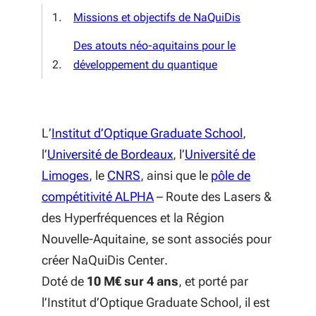
Missions et objectifs de NaQuiDis
Des atouts néo-aquitains pour le
développement du quantique
(S'ouvre dans
L’
Institut d’Optique Graduate School
,
(S'ouvre dans une nouvelle
l’
Université de Bordeaux
, l’
Université de
(S'ouvre dans une nouvelle fenêtre)
(S'ouvre dans une nouvelle fenêt
Limoges
, le
CNRS
, ainsi que le
pôle de
(S'ouvre dans une nouvelle fe
compétitivité ALPHA
– Route des Lasers &
des Hyperfréquences et la Région
Nouvelle-Aquitaine, se sont associés pour
créer NaQuiDis Center.
Doté de
10 M€ sur 4 ans
, et porté par
l’Institut d’Optique Graduate School, il est