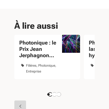
À lire aussi
Photonique : le
Photoni
Prix Jean
laser et
Jerphagnon
hyperfr
remis à un
Filières
Photonique
Filières
Néo-Aquitain
Entreprise
Entrepri