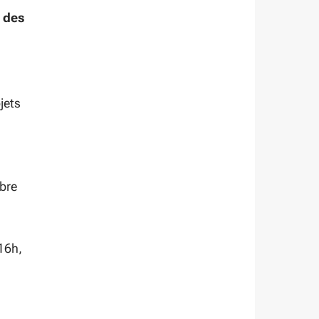
 des
ojets
obre
16h,