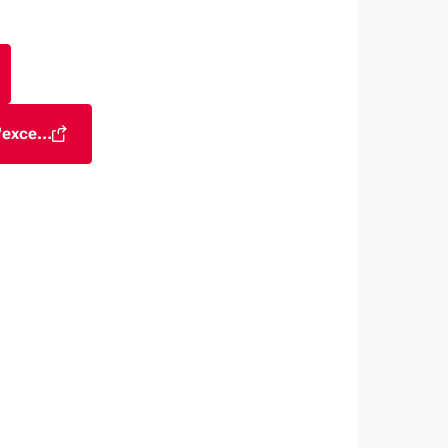
 d'exce…
être)