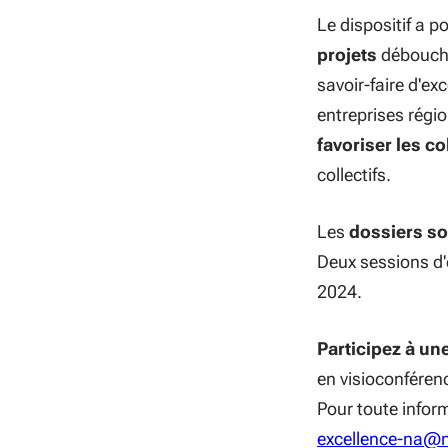
Le dispositif a po
projets
déboucha
savoir-faire d'ex
entreprises régio
favoriser les c
collectifs.
Les
dossiers so
Deux sessions d'
2024.
Participez à un
en visioconférence
Pour toute infor
excellence-na@no