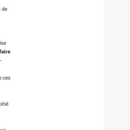
t de
ise
faire
-
e ces
itié
sur