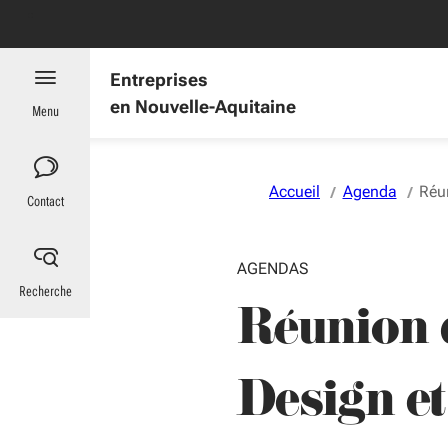
Aller au menu
Aller au contenu
Vous naviguez en mode anonymisé,
plus d'infos
es : informations utiles
Entreprises
en Nouvelle-Aquitaine
Menu
Accueil
Agenda
Réun
Contact
AGENDAS
Recherche
Réunion 
Design et