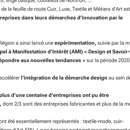
d, linge basque, couteaux de Nontron, …
de la feuille de route Cuir, Luxe, Textile et Métiers d’Art es
treprises dans leurs démarches d’innovation par le
 Région a ainsi lancé une
expérimentation,
suivie par la m
pel à Manifestation d’Intérêt (AMI) « Design et Savoir-
répondre aux nouvelles tendances »
sur la période 2020
’accélérer
l’intégration de la démarche design
au sein d
plus d’une centaine d’entreprises ont pu être
,
dont 2/3 sont des entreprises fabricantes et plus de la mo
ont été essentiellement représentés : textile-mode, cuir-
tiers d’Art-EPV. Leurs besoins portaient majoritairement 