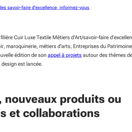
des savoir-faire d'excellence, informez-vous
filière Cuir Luxe Textile Métiers d'Art/savoir-faire d’excelle
uir, maroquinerie, métiers d'arts, Entreprises du Patrimoine
(S'ouvre dans une nouv
ouvelle édition de son
appel à projets
autour des thèmes d
u design est lancée.
, nouveaux produits ou
s et collaborations