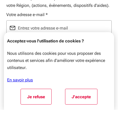
votre Région, (actions, évènements, dispositifs d’aides).
Votre adresse e-mail
*
Acceptez-vous l'utilisation de cookies ?
Format : email@domaine.com
Nous utilisons des cookies pour vous proposer des
contenus et services afin d’améliorer votre expérience
utilisateur.
Mentions légales
Plan du site
Flux RSS
Données personnelles
En savoir plus
© Nouvelle-Aquitaine, 2026. Tous droits réservés.
Aller au début du contenu
Je refuse
J'accepte
l'utilisation de cookies
l'utilisation de coo