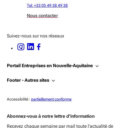
Tel: +33 05 49 38 49 38
Nous contacter
Suivez-nous sur nos réseaux
INSTAGRAM - OUVERTURE DANS UNE NOUVELLE FENÊTRE
LINKEDIN - OUVERTURE DANS UNE NOUVELLE FENÊTRE
FACEBOOK - OUVERTURE DANS UNE NOUVELLE FENÊTRE
Portail Entreprises en Nouvelle-Aquitaine
Footer - Autres sites
Accessiblité:
Accessibilité :
partiellement conforme
Abonnez-vous à notre lettre d’information
Recevez chaque semaine par mail toute l’actualité de