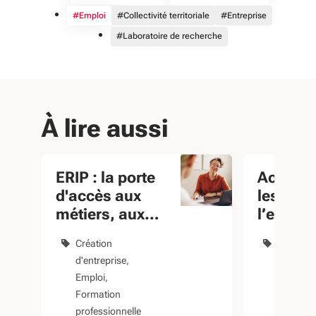
#Emploi
#Collectivité territoriale
#Entreprise
#Laboratoire de recherche
À lire aussi
ERIP : la porte
Accomp
d'accès aux
les TPE 
métiers, aux
l’entrep
formations et à
local
Création
Économie 
l'emploi
d'entreprise
Artisana
Emploi
Formation
professionnelle