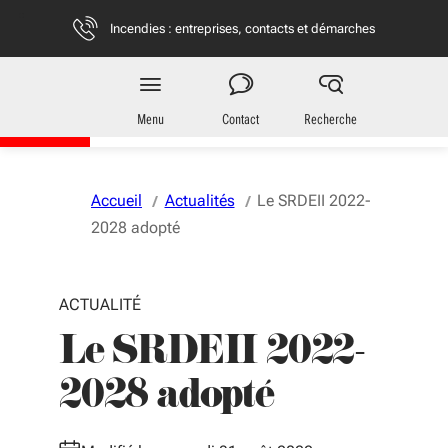
Aller au menu
Aller au contenu
Vous naviguez en mode anonymisé,
plus d'infos
Incendies : entreprises, contacts et démarches
Entreprises
en Nouvelle-Aquitaine
Menu
Contact
Recherche
Accueil
Actualités
Le SRDEII 2022-
2028 adopté
ACTUALITÉ
Le SRDEII 2022-
2028 adopté