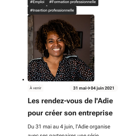
#Emploi
#Formation professionnelle
#Insertion professionnelle
évènement
31
mai
04
juin
2021
À venir
Du 31 mai au 04 juin 2021
Les rendez-vous de l'Adie
pour créer son entreprise
Du 31 mai au 4 juin, l’Adie organise
avec ses partenaires une série