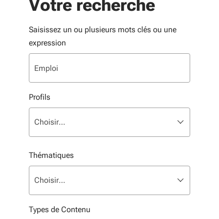
Votre recherche
Saisissez un ou plusieurs mots clés ou une
expression
Profils
Liste multisélection. Utilisez les flèches pour parcouri
sélectionné
Choisir…
Thématiques
Liste multisélection. Utilisez les flèches pour parcouri
sélectionné
Choisir…
Types de Contenu