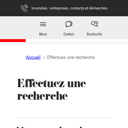
Aller au menu
Aller au contenu
Vous naviguez en mode anonymisé,
plus d'infos
Incendies : entreprises, contacts et démarches
Entreprises
en Nouvelle-Aquitaine
Menu
Contact
Recherche
Accueil
Effectuez une recherche
Effectuez une
recherche