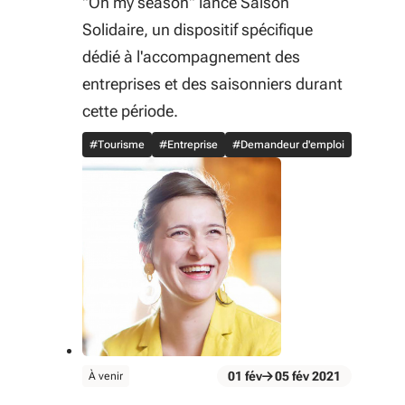
"Oh my season" lance Saison
Solidaire, un dispositif spécifique
dédié à l'accompagnement des
entreprises et des saisonniers durant
cette période.
#Tourisme
#Entreprise
#Demandeur d'emploi
évènement
01
fév
05
fév
2021
À venir
Du 01 fév au 05 fév 2021