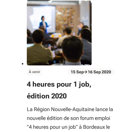
évènement
15
Sep
16
Sep
2020
À venir
Du 15 Sep au 16 Sep 2020
4 heures pour 1 job,
édition 2020
La Région Nouvelle-Aquitaine lance la
nouvelle édition de son forum emploi
"4 heures pour un job" à Bordeaux le