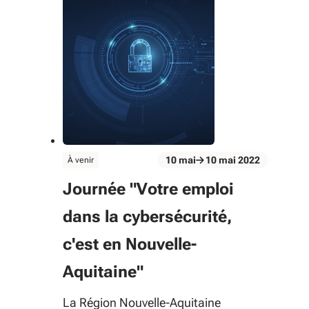
évènement
10
mai
10
mai
2022
À venir
Du 10 mai au 10 mai 2022
Journée "Votre emploi
dans la cybersécurité,
c'est en Nouvelle-
Aquitaine"
La Région Nouvelle-Aquitaine