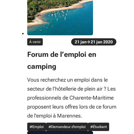
évènement
21
jan
21
jan
2020
À venir
Du 21 jan au 21 jan 2020
Forum de l’emploi en
camping
Vous recherchez un emploi dans le
secteur de l’hôtellerie de plein air ? Les
professionnels de Charente-Maritime
proposent leurs offres lors de ce forum
de l'emploi à Marennes.
#Emploi
#Demandeur d'emploi
#Étudiant