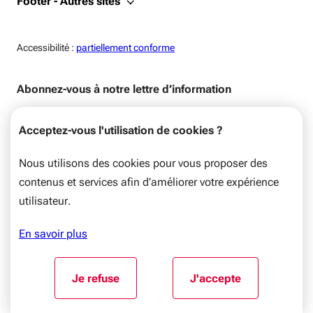
Footer - Autres sites
Accessiblité:
Accessibilité :
partiellement conforme
Abonnez-vous à notre lettre d’information
Recevez chaque semaine par mail toute l’actualité de
Acceptez-vous l'utilisation de cookies ?
votre Région, (actions, évènements, dispositifs d’aides).
Votre adresse e-mail
*
Nous utilisons des cookies pour vous proposer des
contenus et services afin d’améliorer votre expérience
utilisateur.
Format : email@domaine.com
En savoir plus
Aller au début du contenu
Je refuse
J'accepte
l'utilisation de cookies
l'utilisation de coo