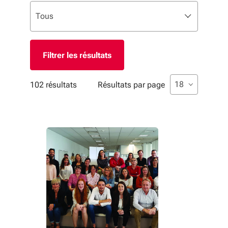
Liste de sélection. Utilisez les flèches pour parcourir, 
sélectionné
Tous
Filtres appliqués
Liste de sélecti
sélectionné
18
102 résultats
Résultats par page