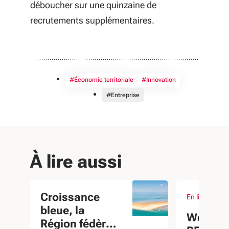
déboucher sur une quinzaine de
recrutements supplémentaires.
#Économie territoriale
#Innovation
#Entreprise
À lire aussi
Croissance
En ligne
Du 10 mai au 
évènement
bleue, la
Webinai
Région fédère