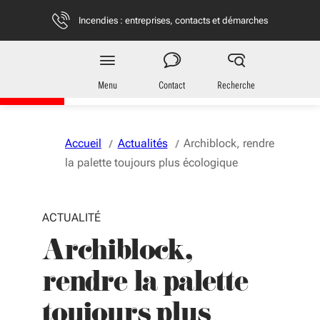
Aller au menu
Aller au contenu
Vous naviguez en mode anonymisé,
plus d'infos
Incendies : entreprises, contacts et démarches
Entreprises
en Nouvelle-Aquitaine
Menu
Contact
Recherche
Accueil
Actualités
Archiblock, rendre
la palette toujours plus écologique
ACTUALITÉ
Archiblock,
rendre la palette
toujours plus