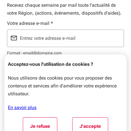
Recevez chaque semaine par mail toute l’actualité de
votre Région, (actions, évènements, dispositifs d’aides).
Votre adresse e-mail
*
Format : email@domaine.com
Acceptez-vous l'utilisation de cookies ?
Nous utilisons des cookies pour vous proposer des
contenus et services afin d’améliorer votre expérience
Mentions légales
Plan du site
Flux RSS
Données personnelles
utilisateur.
© Nouvelle-Aquitaine, 2026. Tous droits réservés.
En savoir plus
Aller au début du contenu
Je refuse
J'accepte
l'utilisation de cookies
l'utilisation de coo