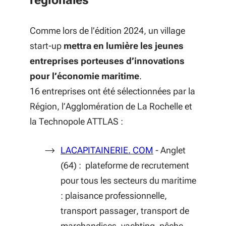
régionales
Comme lors de l’édition 2024, un village
start-up
mettra en lumière les jeunes
entreprises porteuses d’innovations
pour l’économie maritime
.
16 entreprises ont été sélectionnées par la
Région, l’Agglomération de La Rochelle et
la Technopole ATTLAS :
(S'ouvre dans une 
LACAPITAINERIE. COM
- Anglet
(64) : plateforme de recrutement
pour tous les secteurs du maritime
: plaisance professionnelle,
transport passager, transport de
marchandises, yachting, pêche.