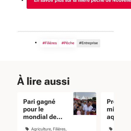
En savoir plus sur la filière pêche de Nouvell
#Filières
#Pêche
#Entreprise
À lire aussi
Pari gagné
Préserve
pour le
milieux
mondial de
aquatiq
tonte de
avec les
Agriculture
Filières
Pêche
T