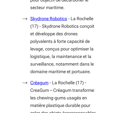
secteur maritime.
(S'ouvre dans une nouve
Skydrone Robotics
- La Rochelle
(17) - Skydrone Robotics conçoit
et développe des drones
polyvalents à forte capacité de
levage, conçus pour optimiser la
logistique, la maintenance et la
surveillance, notamment dans le
domaine maritime et portuaire.
(S'ouvre dans une nouvelle fenêtr
Créagum
- La Rochelle (17) -
CreaGum – Créagum transforme
les chewing-gums usagés en
matière plastique durable pour
créer des objets écoresponsables