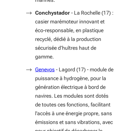
Conchystador
- La Rochelle (17) :
casier marémoteur innovant et
éco-responsable, en plastique
recyclé, dédié à la production
sécurisée d’huîtres haut de
gamme.
(S'ouvre dans une nouvelle fenêtr
Genevos
- Lagord (17) - module de
puissance à hydrogène, pour la
génération électrique à bord de
navires. Les modules sont dotés
de toutes ces fonctions, facilitant
l'accès à une énergie propre, sans
émissions et sans vibrations, avec
pour objectif de décarboner le