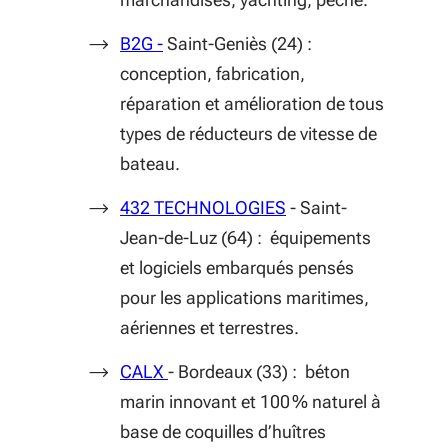
(S'ouvre dans une nouvelle fenêtre)
B2G -
Saint-Geniès (24) :
conception, fabrication,
réparation et amélioration de tous
types de réducteurs de vitesse de
bateau.
(S'ouvre dans une nou
432 TECHNOLOGIES
- Saint-
Jean-de-Luz (64) : équipements
et logiciels embarqués pensés
pour les applications maritimes,
aériennes et terrestres.
(S'ouvre dans une nouvelle fenêtre)
CALX
- Bordeaux (33) : béton
marin innovant et 100 % naturel à
base de coquilles d’huîtres