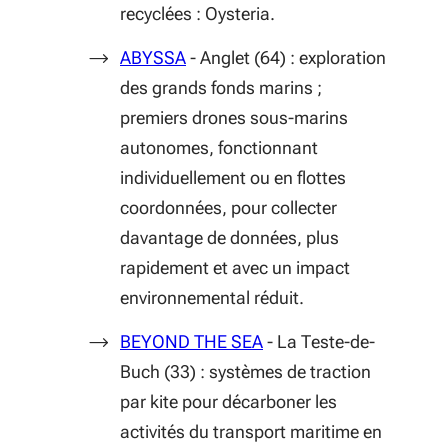
recyclées : Oysteria.
(S'ouvre dans une nouvelle fenêtr
ABYSSA
- Anglet (64) : exploration
des grands fonds marins ;
premiers drones sous-marins
autonomes, fonctionnant
individuellement ou en flottes
coordonnées, pour collecter
davantage de données, plus
rapidement et avec un impact
environnemental réduit.
(S'ouvre dans une nouvel
BEYOND THE SEA
- La Teste-de-
Buch (33) : systèmes de traction
par kite pour décarboner les
activités du transport maritime en