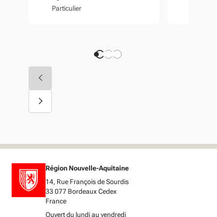
moutons du
fédérat
Particulier
Biodivers
Dorat
pêche
Région Nouvelle-Aquitaine
14, Rue François de Sourdis
33 077 Bordeaux Cedex
France
Ouvert du lundi au vendredi