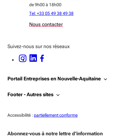
de 9h00 à 18h00
Tel: +33 05 49 38 49 38
Nous contacter
Suivez-nous sur nos réseaux
INSTAGRAM - OUVERTURE DANS UNE NOUVELLE FENÊTRE
LINKEDIN - OUVERTURE DANS UNE NOUVELLE FENÊTRE
FACEBOOK - OUVERTURE DANS UNE NOUVELLE FENÊTRE
Portail Entreprises en Nouvelle-Aquitaine
Footer - Autres sites
Accessiblité:
Accessibilité :
partiellement conforme
Abonnez-vous à notre lettre d’information