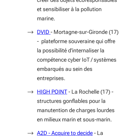
et sensibiliser à la pollution
marine.
(S'ouvre dans une nouvelle fenêtre)
DVID
- Mortagne-sur-Gironde (17)
- plateforme souveraine qui offre
la possibilité d'internaliser la
compétence cyber IoT / systèmes
embarqués au sein des
entreprises.
(S'ouvre dans une nouvelle fe
HIGH POINT
- La Rochelle (17) -
structures gonflables pour la
manutention de charges lourdes
en milieux marin et sous-marin.
(S'ouvre dans une n
A2D - Acquire to decide
- La