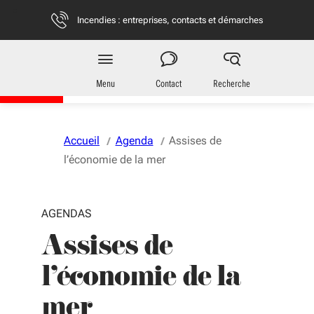
Aller au menu
Aller au contenu
Vous naviguez en mode anonymisé,
plus d'infos
Incendies : entreprises, contacts et démarches
Entreprises
en Nouvelle-Aquitaine
Menu
Contact
Recherche
Accueil
Agenda
Assises de
l’économie de la mer
AGENDAS
Assises de
l’économie de la
mer