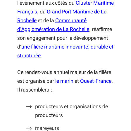
l’événement aux côtés du
Cluster Maritime
(S'ouvre dans une nouvelle fenêtre)
Français
, du
Grand Port Maritime de La
(S'ouvre dans une nouvelle fenêtre)
Rochelle
et de la
Communauté
(S'ouvre dans une 
d’Agglomération de La Rochelle
, réaffirme
son engagement pour le développement
d’
une filière maritime innovante, durable et
structurée
.
Ce rendez-vous annuel majeur de la filière
(S'ouvre dans une nouvell
(S'ouvre
est organisé par
le marin
et
Ouest-France
.
Il rassemblera :
producteurs et organisations de
producteurs
mareyeurs