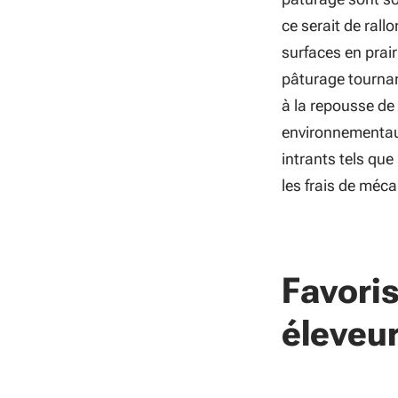
ce serait de rall
surfaces en prair
pâturage tournan
à la repousse de 
environnementaux
intrants tels que
les frais de méc
Favori
éleveur