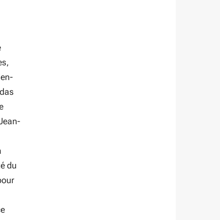
e
es,
ien-
ndas
e
 Jean-
n
a
té du
pour
ce