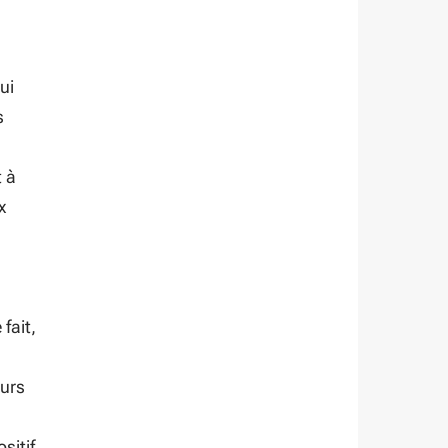
ui
s
 à
x
fait,
eurs
sitif,