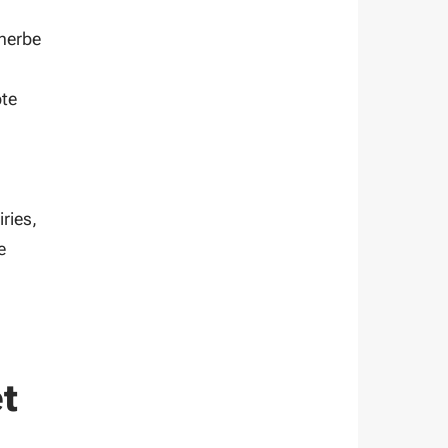
’herbe
pte
iries,
e
t