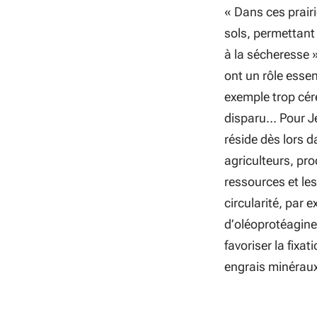
«
Dans ces prairie
sols, permettant 
à la sécheresse
»
ont un rôle essen
exemple trop céré
disparu… Pour Je
réside dès lors 
agriculteurs, prod
ressources et le
circularité, par 
d’oléoprotéagine
favoriser la fixa
engrais minérau