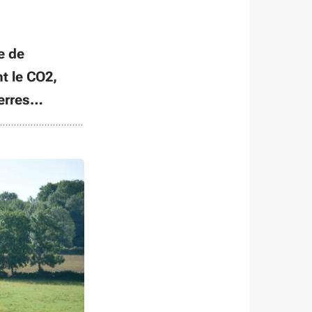
e de
t le CO2,
terres…