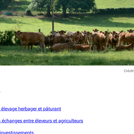
Crédi
e
 élevage herbager et pâturant
s échanges entre éleveurs et agriculteurs
 investissements