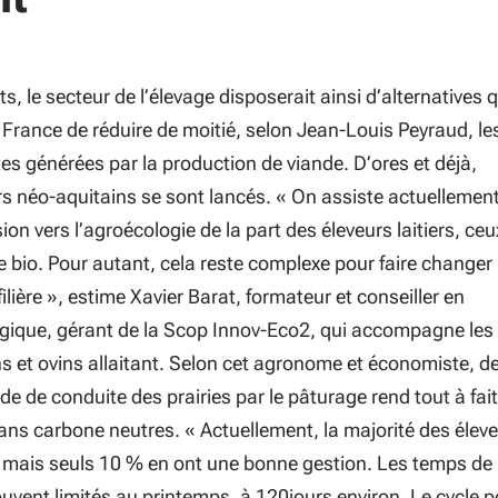
s, le secteur de l’élevage disposerait ainsi d’alternatives q
 France de réduire de moitié, selon Jean-Louis Peyraud, le
es générées par la production de viande. D’ores et déjà,
s néo-aquitains se sont lancés. «
On assiste actuellement
ion vers l’agroécologie de la part des éleveurs laitiers, ceu
le bio. Pour autant, cela reste complexe pour faire changer
ilière
», estime Xavier Barat, formateur et conseiller en
ogique, gérant de la Scop Innov-Eco2, qui accompagne les
s et ovins allaitant. Selon cet agronome et économiste, de 
de de conduite des prairies par le pâturage rend tout à fait
lans carbone neutres. «
Actuellement, la majorité des élev
, mais seuls 10 % en ont une bonne gestion. Les temps de
vent limités au printemps, à 120jours environ. Le cycle po