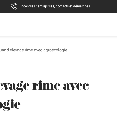
Incendies : entreprises, contacts et démarches
uand élevage rime avec agroécologie
evage rime avec
ogie