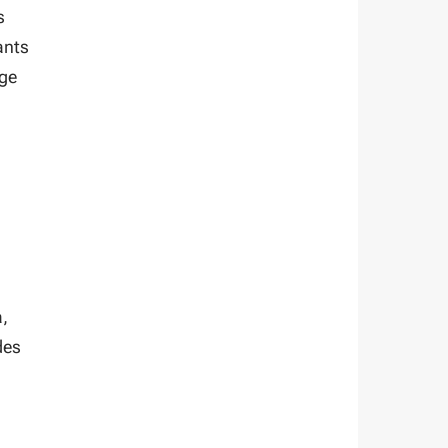
s
ants
age
a,
des