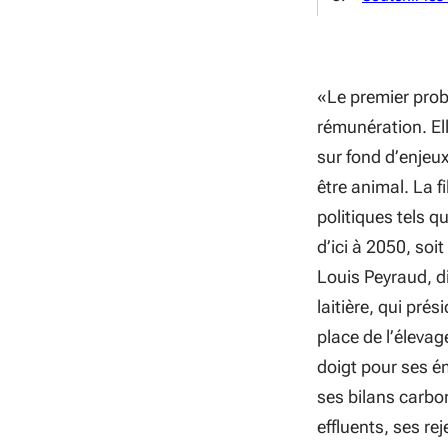
«L
e premier probl
rémunération. Ell
sur fond d’enjeu
être animal. La f
politiques tels 
d’ici à 2050, soit
Louis Peyraud, di
laitière, qui pré
place de l’élevag
doigt pour ses é
ses bilans carbo
effluents, ses re