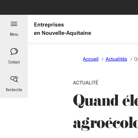
Aller au menu
Aller au contenu
Vous naviguez en mode anonymisé,
plus d'infos
es : informations utiles
Entreprises
en Nouvelle-Aquitaine
Menu
Accueil
Actualités
Q
Contact
ACTUALITÉ
Recherche
Quand él
agroécol