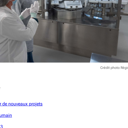
Crédit photo Rég
e
r de nouveaux projets
humain
23