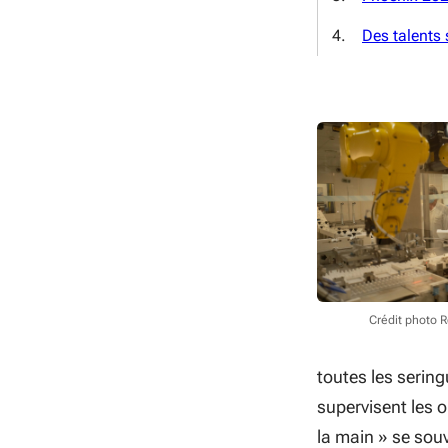
Des talents s
Crédit photo 
tou
tes les serin
supervisent les o
la main » se sou