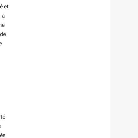
é et
s a
he
 de
e
rté
s
iés