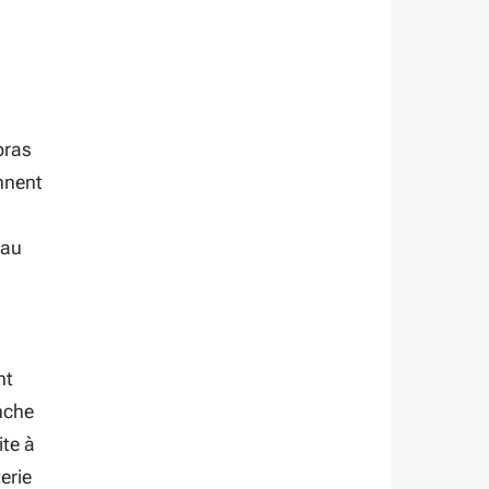
bras
onnent
 au
nt
anche
ite à
erie