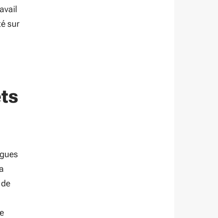
ravail
té sur
ets
ngues
a
 de
de