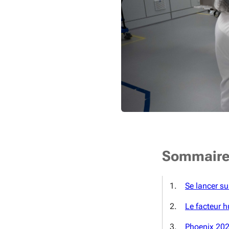
Sommair
Se lancer su
Le facteur 
Phoenix 20