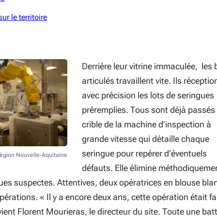
ur le territoire
Derrière leur vitrine immaculée, les 
articulés travaillent vite. Ils récepti
avec précision les lots de seringues
préremplies. Tous sont déjà passés
crible de la machine d’inspection à
grande vitesse qui détaille chaque
seringue pour repérer d’éventuels
Région Nouvelle-Aquitaine
défauts. Elle élimine méthodiqueme
gues
suspect
e
s. Attentives, deux opératrices en blouse bl
pérations. « Il y a encore deux ans, cette opération était fa
vient Florent Mouri
e
ras, le directeur du site. Toute une batt