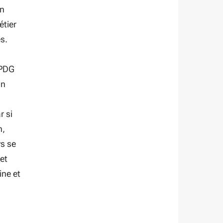
en
étier
s.
 PDG
On
r si
n,
ys se
et
ine et