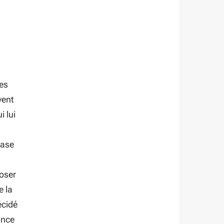
n
es
vent
i lui
hase
oser
e la
écidé
ance