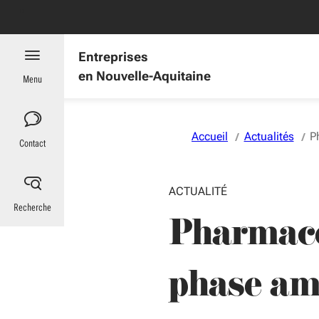
Aller au menu
Aller au contenu
Vous naviguez en mode anonymisé,
plus d'infos
Entreprises
en Nouvelle-Aquitaine
Menu
Accueil
Actualités
P
Contact
ACTUALITÉ
Recherche
Pharmace
phase am