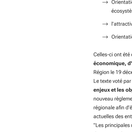
Orientati
écosystè
l’attracti
Orientat
Celles-ci ont été
économique, d'i
Région le 19 dé
Le texte voté pa
enjeux et les ob
nouveau règlement
régionale afin d’
actuelles des ent
"
Les principales