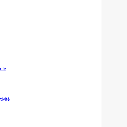
r le
tivité