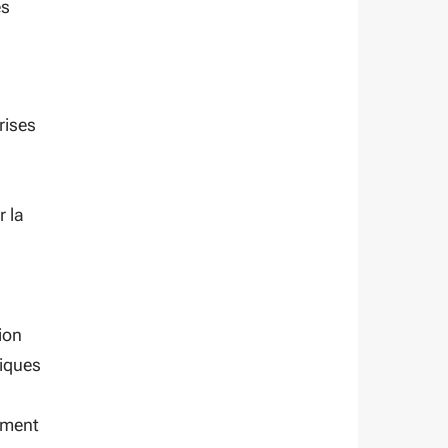
es
rises
r la
ion
tiques
ement