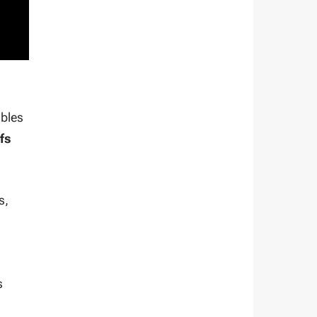
ables
fs
s,
s