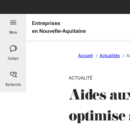
Aller au menu
Aller au contenu
Vous naviguez en mode anonymisé,
plus d'infos
es : informations utiles
Entreprises
en Nouvelle-Aquitaine
Menu
Accueil
Actualités
A
Contact
ACTUALITÉ
Recherche
Aides aux
optimise 