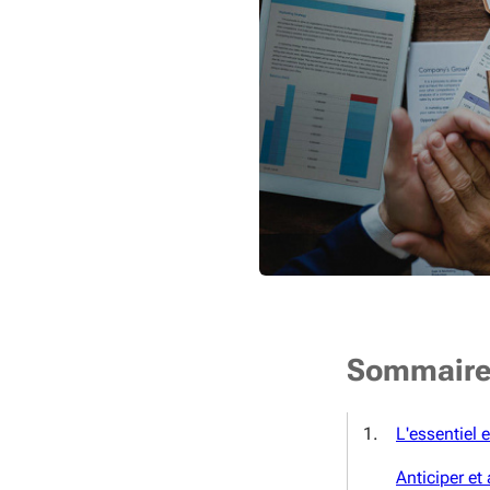
Sommair
L'essentiel 
Anticiper e