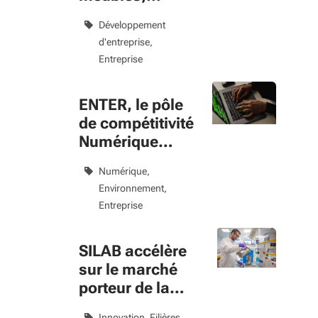
Alsapan table
Développement
sur la croissance
d'entreprise
Entreprise
ENTER, le pôle
de compétitivité
Numérique
responsable
Numérique
Environnement
Entreprise
SILAB accélère
sur le marché
porteur de la
dermo-
Innovation
Filières