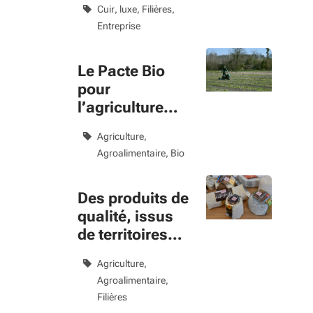
Cuir, luxe
Filières
Aquitaine
Entreprise
Le Pacte Bio
pour
l’agriculture
biologique
Agriculture
2023-2027
Agroalimentaire
Bio
Des produits de
qualité, issus
de territoires
uniques
Agriculture
Agroalimentaire
Filières