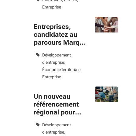
cosmétique
Entreprise
Entreprises,
candidatez au
parcours Marque
Employeur
Développement
Territorialisé
d'entreprise
Économie territoriale
Entreprise
Un nouveau
référencement
régional pour
structurer les
Développement
démarches RSE
d'entreprise