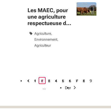
Les MAEC, pour
une agriculture
respectueuse de
l'environnement
Agriculture
Environnement
Agriculteur
page courante
1
2
3
4
5
6
7
8
9
›
…
Dernier