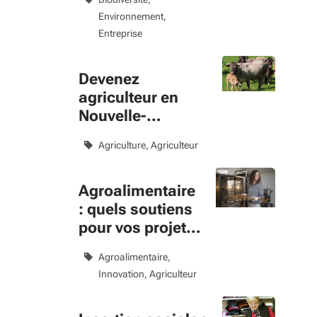
biodiversité
Environnement
Entreprise
Devenez
agriculteur en
Nouvelle-
Aquitaine, la
Agriculture
Agriculteur
Région vous
accompagne
Agroalimentaire
: quels soutiens
pour vos projets
innovants ?
Agroalimentaire
Innovation
Agriculteur