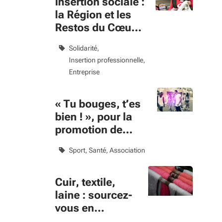
Insertion sociale :
la Région et les
Restos du Cœur
s’engagent
Solidarité
ensemble
Insertion professionnelle
Entreprise
« Tu bouges, t’es
bien ! », pour la
promotion de
l’activité physique
Sport
Santé
Association
des jeunes
Cuir, textile,
laine : sourcez-
vous en
Nouvelle-