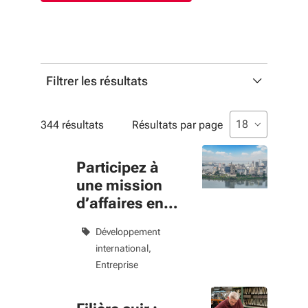
Filtrer les résultats
Profils
Liste de sélecti
sélectionné
18
344 résultats
Résultats par page
Liste multisélection. Utilisez les flèches pour parcouri
sélectionné
Profil
Participez à
une mission
Thématiques
d’affaires en
Côte d’Ivoire
Liste multisélection. Utilisez les flèches pour parcouri
sélectionné
Développement
Thématique
international
Entreprise
Filtres appliqués