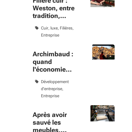
Filière cuir :
Weston, entre
tradition,
innovation et
Cuir, luxe
Filières
relocalisation
Entreprise
Archimbaud :
quand
l'économie
circulaire devient
Développement
un modèle
d'entreprise
industriel
Entreprise
Après avoir
sauvé les
meubles,