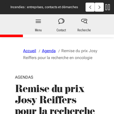
Aller au menu
Aller au contenu
Vous naviguez en mode anonymisé,
plus d'infos
Incendies en Giron
Incendies : entreprises, contacts et démarches
utiles
Entreprises
en Nouvelle-Aquitaine
Menu
Contact
Recherche
Accueil
Agenda
Remise du prix Josy
Reiffers pour la recherche en oncologie
AGENDAS
Remise du prix
Josy Reiffers
pour la recherche