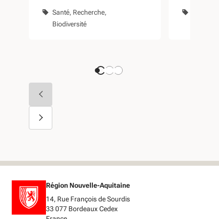
littoral
Pharma
Santé
Recherche
Santé
In
régional
innove
Biodiversité
Recherc
Région Nouvelle-Aquitaine
14, Rue François de Sourdis
33 077 Bordeaux Cedex
France