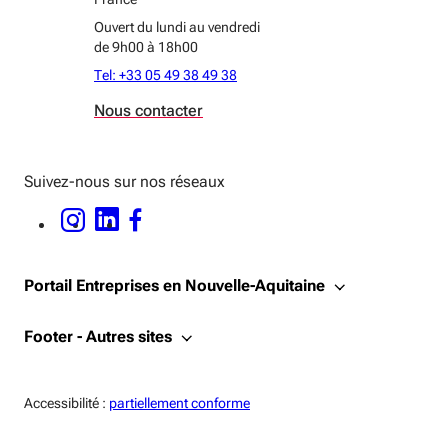
Ouvert du lundi au vendredi
de 9h00 à 18h00
Tel: +33 05 49 38 49 38
Nous contacter
Suivez-nous sur nos réseaux
INSTAGRAM - OUVERTURE DANS UNE NOUVELLE FENÊTRE
LINKEDIN - OUVERTURE DANS UNE NOUVELLE FENÊTRE
FACEBOOK - OUVERTURE DANS UNE NOUVELLE FENÊTRE
Portail Entreprises en Nouvelle-Aquitaine
Footer - Autres sites
Accessiblité:
Accessibilité :
partiellement conforme