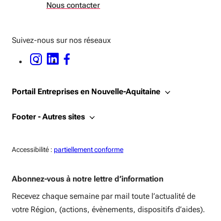
Nous contacter
Suivez-nous sur nos réseaux
INSTAGRAM - OUVERTURE DANS UNE NOUVELLE FENÊTRE
LINKEDIN - OUVERTURE DANS UNE NOUVELLE FENÊTRE
FACEBOOK - OUVERTURE DANS UNE NOUVELLE FENÊTRE
Portail Entreprises en Nouvelle-Aquitaine
Footer - Autres sites
Accessiblité:
Accessibilité :
partiellement conforme
Abonnez-vous à notre lettre d’information
Recevez chaque semaine par mail toute l’actualité de
votre Région, (actions, évènements, dispositifs d’aides).