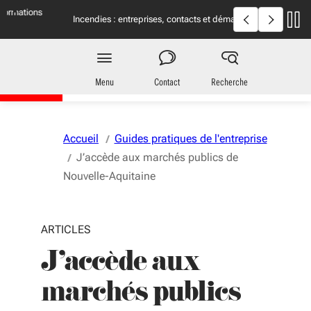
Aller au menu
Aller au contenu
Vous naviguez en mode anonymisé,
plus d'infos
Incendies en Giron
Incendies : entreprises, contacts et démarches
utiles
…
Entreprises
en Nouvelle-Aquitaine
Menu
Contact
Recherche
Accueil
Guides pratiques de l'entreprise
J’accède aux marchés publics de
Nouvelle-Aquitaine
ARTICLES
J’accède aux
marchés publics