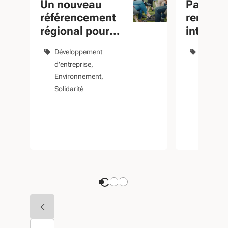
Un nouveau
Particip
référencement
rencont
régional pour
internat
structurer les
du proje
Développement
Déchets
démarches RSE
Plastic
d'entreprise
Environ
Environnement
Solidarit
Solidarité