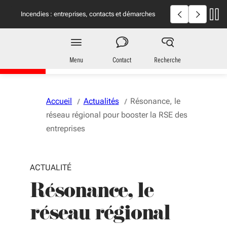
Aller au menu
Aller au contenu
Vous naviguez en mode anonymisé,
plus d'infos
Incendies en Giron
Incendies : entreprises, contacts et démarches
utiles
Entreprises
en Nouvelle-Aquitaine
Menu
Contact
Recherche
Accueil
Actualités
Résonance, le
réseau régional pour booster la RSE des
entreprises
ACTUALITÉ
Résonance, le
réseau régional