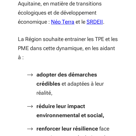
Aquitaine, en matière de transitions
écologiques et de développement
(S'ouvre dans une nouvelle
économique :
Néo Terra
et le
SRDEII
.
La Région souhaite entrainer les TPE et les
PME dans cette dynamique, en les aidant
à :
adopter des démarches
crédibles
et adaptées à leur
réalité,
réduire leur impact
environnemental et social,
renforcer leur résilience
face