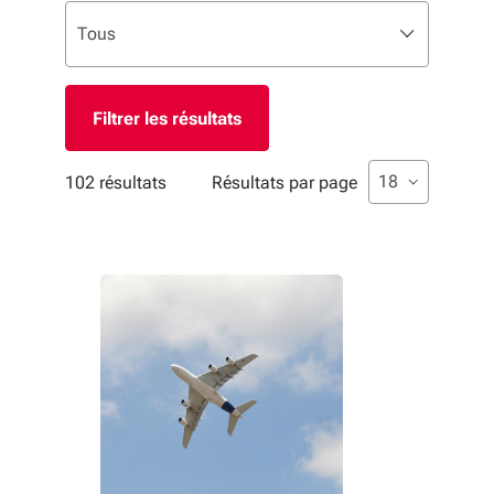
Liste de sélection. Utilisez les flèches pour parcourir, 
sélectionné
Tous
Filtres appliqués
Liste de sélecti
sélectionné
18
102 résultats
Résultats par page