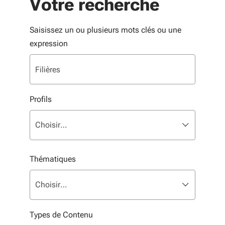
Votre recherche
Saisissez un ou plusieurs mots clés ou une
expression
Profils
Liste multisélection. Utilisez les flèches pour parcouri
sélectionné
Choisir…
Thématiques
Liste multisélection. Utilisez les flèches pour parcouri
sélectionné
Choisir…
Types de Contenu