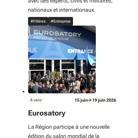
avec des experts, civils et militaires,
nationaux et internationaux.
#Filières
#Entreprise
évènement
15
juin
19
juin
2026
À venir
Du 15 juin au 19 juin 2026
Eurosatory
La Région participe à une nouvelle
édition du salon mondial de la