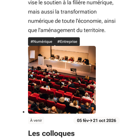
vise le soutien à la filière numérique,
mais aussi la transformation
numérique de toute l'économie, ainsi
que l'aménagement du territoire.
#Numérique
#Entreprise
évènement
05
fév
21
oct
2026
À venir
Du 05 fév au 21 oct 2026
Les colloques