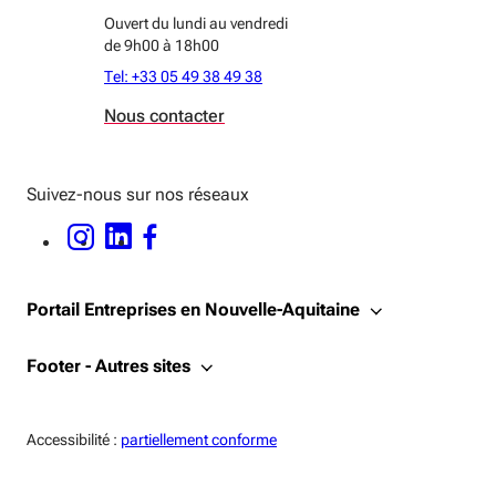
Ouvert du lundi au vendredi
de 9h00 à 18h00
Tel: +33 05 49 38 49 38
Nous contacter
Suivez-nous sur nos réseaux
INSTAGRAM - OUVERTURE DANS UNE NOUVELLE FENÊTRE
LINKEDIN - OUVERTURE DANS UNE NOUVELLE FENÊTRE
FACEBOOK - OUVERTURE DANS UNE NOUVELLE FENÊTRE
Portail Entreprises en Nouvelle-Aquitaine
Footer - Autres sites
Accessiblité:
Accessibilité :
partiellement conforme