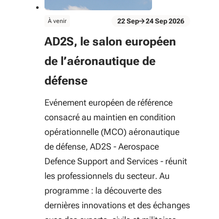
évènement
22
Sep
24
Sep
2026
À venir
Du 22 Sep au 24 Sep 2026
AD2S, le salon européen
de l’aéronautique de
défense
Evénement européen de référence
consacré au maintien en condition
opérationnelle (MCO) aéronautique
de défense, AD2S - Aerospace
Defence Support and Services - réunit
les professionnels du secteur. Au
programme : la découverte des
dernières innovations et des échanges