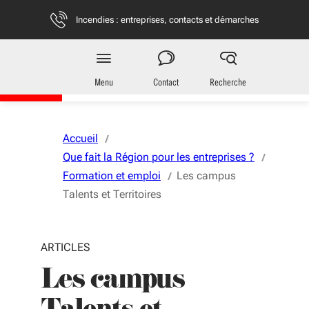
Aller au menu
Aller au contenu
Vous naviguez en mode anonymisé,
plus d'infos
Incendies : entreprises, contacts et démarches
Entreprises
en Nouvelle-Aquitaine
Menu
Contact
Recherche
Accueil
Que fait la Région pour les entreprises ?
Formation et emploi
Les campus
Talents et Territoires
ARTICLES
Les campus