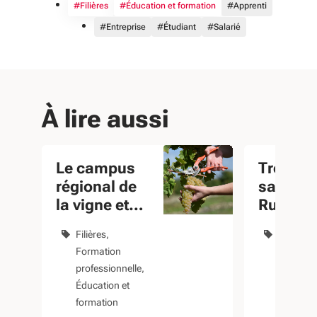
#Filières
#Éducation et formation
#Apprenti
#Entreprise
#Étudiant
#Salarié
À lire aussi
Le campus
Trophée
régional de
savoir-fa
la vigne et
Rugby F
du vin
2023
Filières
Éducatio
Formation
formatio
professionnelle
Filières
Éducation et
formation