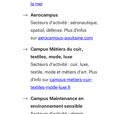
la mer
Aerocampus
Secteurs d’activité : aéronautique,
spatial, défense. Plus d'infos
(S'ouvre d
sur
aerocampus-aquitaine.com
Campus Métiers du cuir,
textiles, mode, luxe
Secteurs d’activité : cuir, luxe,
textile, mode et métiers d’art. Plus
d'info sur
campus-metiers-cuir-
(S'ouvre dans une nouv
textiles-mode-luxe.fr
Campus Maintenance en
environnement sensible
Secteurs d’activité : chimie,