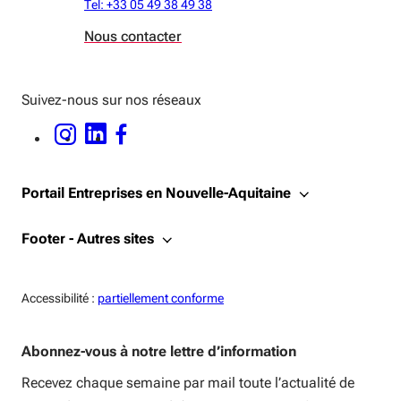
Tel: +33 05 49 38 49 38
Nous contacter
Suivez-nous sur nos réseaux
INSTAGRAM - OUVERTURE DANS UNE NOUVELLE FENÊTRE
LINKEDIN - OUVERTURE DANS UNE NOUVELLE FENÊTRE
FACEBOOK - OUVERTURE DANS UNE NOUVELLE FENÊTRE
Portail Entreprises en Nouvelle-Aquitaine
Footer - Autres sites
Accessiblité:
Accessibilité :
partiellement conforme
Abonnez-vous à notre lettre d’information
Recevez chaque semaine par mail toute l’actualité de